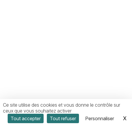
Ce site utilise des cookies et vous donne le contrôle sur
FR
ceux que vous souhaitez activer
X
Ma
Tout accepter
Tout refuser
Personnaliser